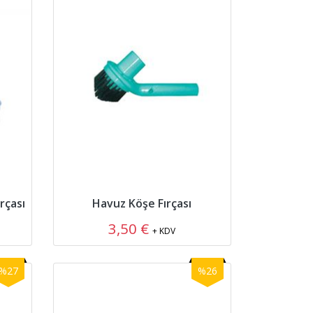
rçası
Havuz Köşe Fırçası
3,50 €
+ KDV
%27
%26