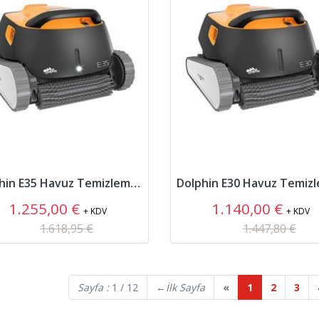
Dolphin E35 Havuz Temizleme Robotu
1.255,00 €
1.140,00 €
+ KDV
+ KDV
1.618,95 €
1.447,80 €
Sayfa :
1 / 12
←
İlk Sayfa
«
1
2
3