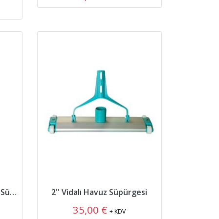
Shark Serisi 2'' ABS Havuz Süpürgesi
2'' Vidalı Havuz Süpürgesi
35,00 €
+ KDV