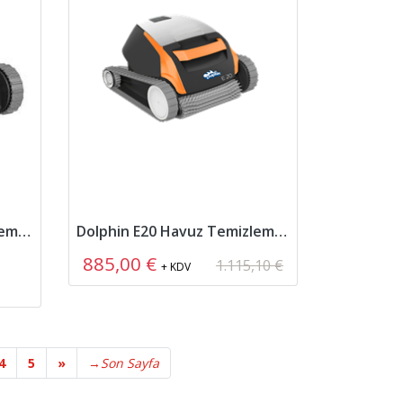
Dolphin E30 Havuz Temizleme Robotu
Dolphin E20 Havuz Temizleme Robotu
885,00 €
1.115,10 €
+ KDV
4
5
»
→
Son Sayfa