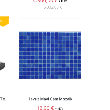
4.300,00 €
+ KDV
5.332,00 €
%30
PoolMate HYDRO4 Havuz Temizleme Robotu
Havuz Mavi Cam Mozaik
12,00 €
+ KDV