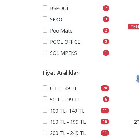
BSPOOL
7
SEKO
3
YEN
PoolMate
2
POOL OFFİCE
2
SOLİMPEKS
1
Fiyat Aralıkları
0 TL - 49 TL
70
50 TL - 99 TL
6
100 TL- 149 TL
11
150 TL - 199 TL
2
16
200 TL - 249 TL
11