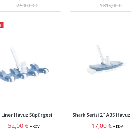
2.500,00 €
1.815,00 €
İ
'' Liner Havuz Süpürgesi
52,00 €
17,00 €
+ KDV
+ KDV