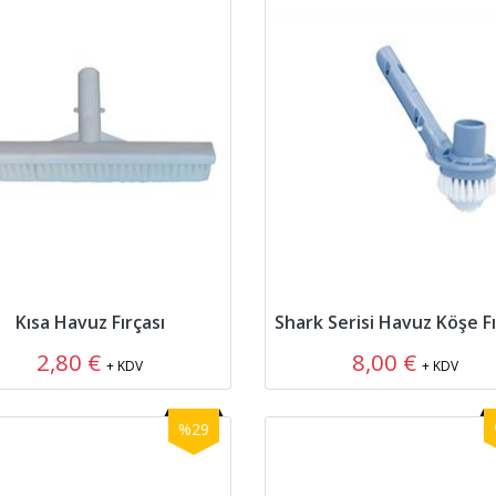
Kısa Havuz Fırçası
Shark Serisi Havuz Köşe Fı
2,80 €
8,00 €
+ KDV
+ KDV
%29