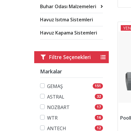
Buhar Odası Malzemeleri
Havuz Isıtma Sistemleri
YEN
Havuz Kapama Sistemleri
Filtre Seçenekleri
Markalar
GEMAŞ
151
ASTRAL
32
NOZBART
17
WTR
16
ANTECH
12