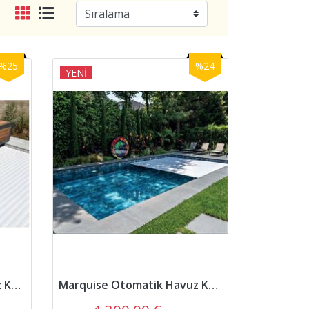
%25
%24
YENİ
Bank Tipi Otomatik Havuz Kapatma Örtüsü (4x8)
Marquise Otomatik Havuz Kapatma Örtüsü (4x8)