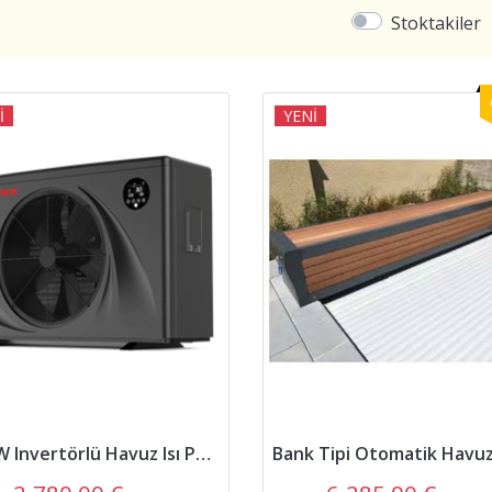
Stoktakiler
İ
YENİ
10 kW Invertörlü Havuz Isı Pompası