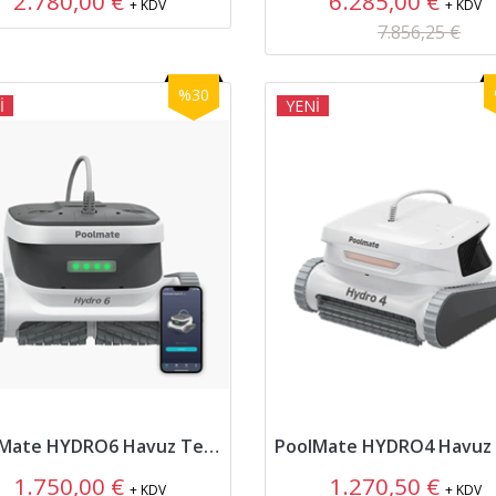
2.780,00 €
6.285,00 €
+ KDV
+ KDV
7.856,25 €
%30
İ
YENİ
PoolMate HYDRO6 Havuz Temizleme Robotu
1.750,00 €
1.270,50 €
+ KDV
+ KDV