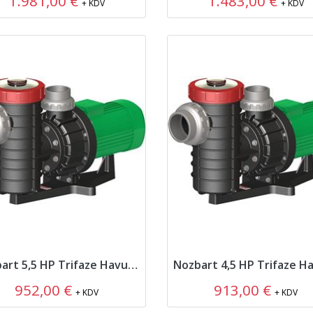
1.981,00 €
1.483,00 €
+ KDV
+ KDV
Nozbart 5,5 HP Trifaze Havuz Pompası
952,00 €
913,00 €
+ KDV
+ KDV