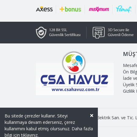
MÜŞT
Mesafe
Ön Bil
İade v
Üyelik
Gizlilik
Bu sitede çerezler kullanır. Siteyi
Copyright © 2026 ÇSA İnşaat Elektrik San. ve Tic. Lt
kullanmaya devam ederseniz, çerez
kullanımını kabul etmiş olursunuz. Daha fazla
bilgi için
tıklayınız.