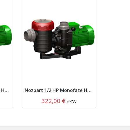
Nozbart 3/4 HP Monofaze Havuz Pompası
Nozbart 1/2 HP Monofaze Havuz Pompası
322,00 €
+ KDV