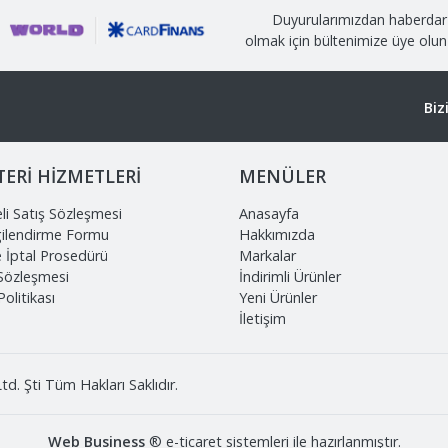
Duyurularımızdan haberdar
olmak için bültenimize üye olun
Biz
ERİ HİZMETLERİ
MENÜLER
li Satış Sözleşmesi
Anasayfa
gilendirme Formu
Hakkımızda
e İptal Prosedürü
Markalar
 Sözleşmesi
İndirimli Ürünler
 Politikası
Yeni Ürünler
İletişim
d. Şti Tüm Hakları Saklıdır.
Web Business
® e-ticaret sistemleri ile hazırlanmıştır.