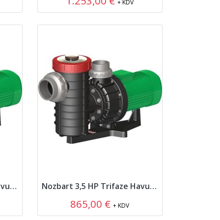
1.253,00 €
+ KDV
Nozbart 4,5 HP Trifaze Havuz Pompası
Nozbart 3,5 HP Trifaze Havuz Pompası
865,00 €
+ KDV