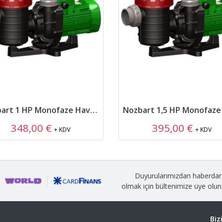
Nozbart 1 HP Monofaze Havuz Pompası
348,00 €
395,00 €
+ KDV
+ KDV
Duyurularımızdan haberdar
olmak için bültenimize üye olun
Biz