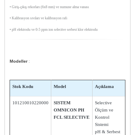
• Giriş-çıkış rekorları (6x8 mm) ve numune alma vanası
• Kalibrasyon sıvıları ve kalibrasyon rafı
• pH elektrodu ve 0-5 ppm ion selective serbest klor elektrodu
Modeller
:
Stok Kodu
Model
Açıklama
101210010220000
SISTEM
Selective
OMNICON PH
Ölçüm ve
FCL SELECTIVE
Kontrol
Sistemi
pH & Serbest