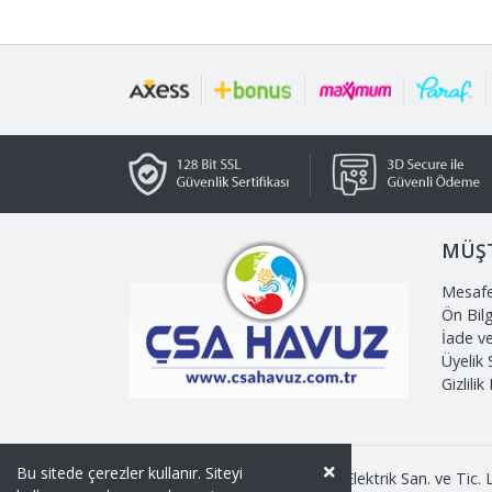
MÜŞT
Mesafe
Ön Bil
İade v
Üyelik
Gizlilik
Bu sitede çerezler kullanır. Siteyi
Copyright © 2026 ÇSA İnşaat Elektrik San. ve Tic. Lt