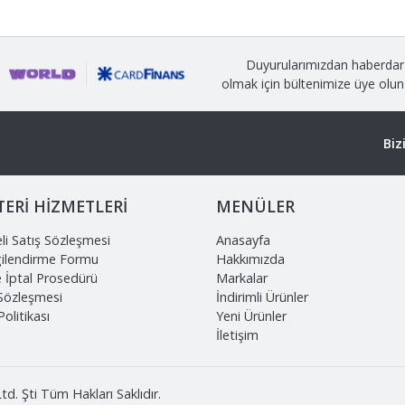
Duyurularımızdan haberdar
olmak için bültenimize üye olun
Biz
ERİ HİZMETLERİ
MENÜLER
li Satış Sözleşmesi
Anasayfa
gilendirme Formu
Hakkımızda
e İptal Prosedürü
Markalar
 Sözleşmesi
İndirimli Ürünler
 Politikası
Yeni Ürünler
İletişim
d. Şti Tüm Hakları Saklıdır.