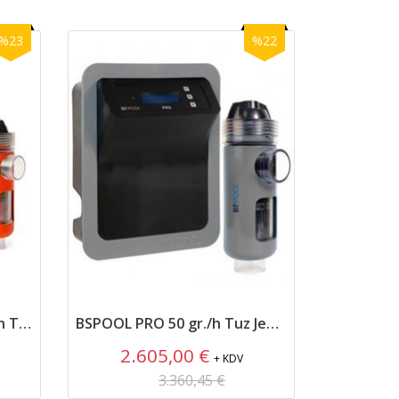
%23
%22
BSPOOL EVOBASİC 35 gr./h Tuz Jeneratörü
BSPOOL PRO 50 gr./h Tuz Jeneratörü
2.605,00 €
3.
+ KDV
3.360,45 €