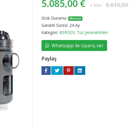
5.085,00 €
6.610,50
+ KDV
Stok Durumu:
Mevcut
Garanti Süresi:
24 Ay
Kategori:
BSPOOL Tuz Jeneratörleri
Whatsapp ile sipariş ver
Paylaş