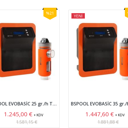
%21
YENİ
BSPOOL EVOBASİC 25 gr./h Tuz Jeneratörü
1.245,00 €
1.447,60 €
+ KDV
+ KDV
1.581,15 €
1.881,88 €