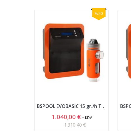
%20
BSPOOL EVOBASİC 15 gr./h Tuz Jeneratörü
1.040,00 €
+ KDV
1.310,40 €