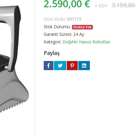
2.590,00 €
3.159,80
+ KDV
Ürün Kodu:
091172
Stok Durumu:
Stokta Yok
Garanti Süresi:
24 Ay
Kategori:
Dolphin Havuz Robotları
Paylaş