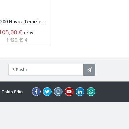
Dolphin S200 Havuz Temizleme Robotu
105,00 €
+ KDV
1.425,45 €
i Takip Edin