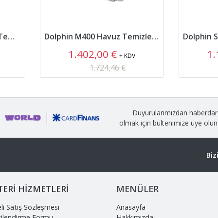
Dolphin Wave100 Havuz Temizleme Robotu
Dolphin M400 Havuz Temizleme Robotu
1.402,00 €
1.
+ KDV
1.724,46 €
Duyurularımızdan haberdar
olmak için bültenimize üye olun
Biz
ERİ HİZMETLERİ
MENÜLER
li Satış Sözleşmesi
Anasayfa
gilendirme Formu
Hakkımızda