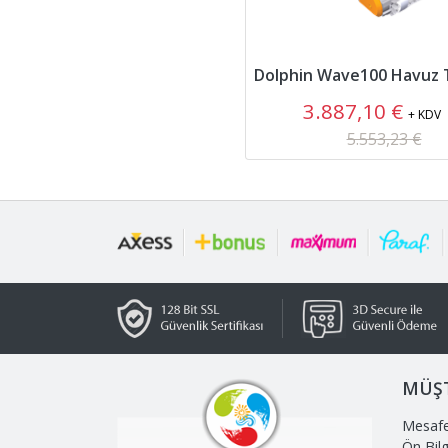
3.887,10 €
+ KDV
5.553,23 €
MÜŞT
Mesafe
Ön Bil