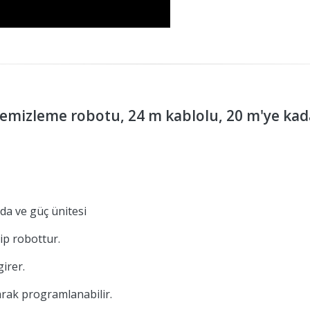
mizleme robotu, 24 m kablolu, 20 m'ye kadar
da ve güç ünitesi
ip robottur.
girer.
larak programlanabilir.