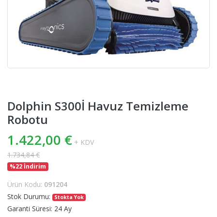
Dolphin S300İ Havuz Temizleme
Robotu
1.422,00 €
+ KDV
1.734,84 €
%22 İndirim
Ürün Kodu:
091204
Stok Durumu:
Stokta Yok
Garanti Süresi:
24 Ay