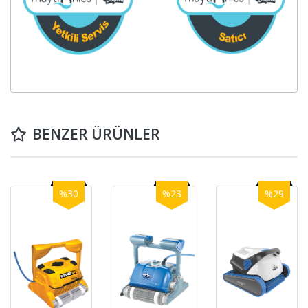
BENZER ÜRÜNLER
%30
%23
%29