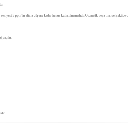
ır.
r seviyesi 3 ppm’in altına düşene kadar havuz kullanılmamalıdır.Otomatik veya manuel şekilde doz
j yapılır.
idir.