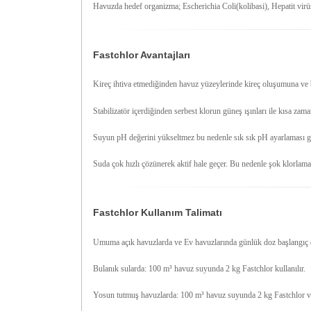
Havuzda hedef organizma; Escherichia Coli(kolibasi), Hepatit virü
Fastchlor Avantajları
Kireç ihtiva etmediğinden havuz yüzeylerinde kireç oluşumuna ve b
Stabilizatör içerdiğinden serbest klorun güneş ışınları ile kısa za
Suyun pH değerini yükseltmez bu nedenle sık sık pH ayarlaması g
Suda çok hızlı çözünerek aktif hale geçer. Bu nedenle şok klorlama
Fastchlor Kullanım Talimatı
Umuma açık havuzlarda ve Ev havuzlarında günlük doz başlangıç do
Bulanık sularda: 100 m³ havuz suyunda 2 kg Fastchlor kullanılır.
Yosun tutmuş havuzlarda: 100 m³ havuz suyunda 2 kg Fastchlor ve 2