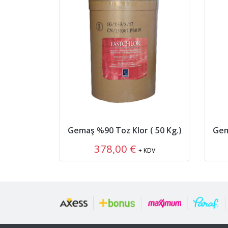
Gemaş %90 Toz Klor ( 50 Kg.)
Gem
378,00 €
+ KDV