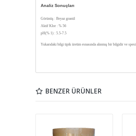
Analiz Sonuçları
Görünüş : Beyaz granül
Aktif Klor : % 56
pH(% 1) : 5.5-7.5
Yukarıdaki bilgi tipik üretim esnasında alınmış bir bilgidir ve spes
BENZER ÜRÜNLER