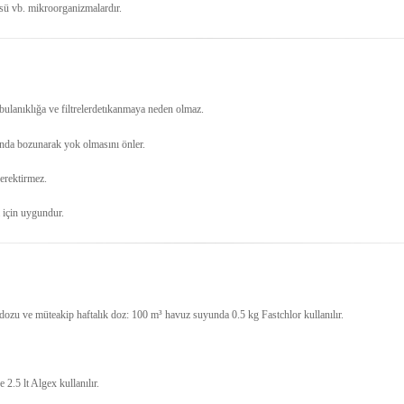
sü vb. mikroorganizmalardır.
ulanıklığa ve filtrelerdetıkanmaya neden olmaz.
manda bozunarak yok olmasını önler.
erektirmez.
 için uygundur.
zu ve müteakip haftalık doz: 100 m³ havuz suyunda 0.5 kg Fastchlor kullanılır.
.5 lt Algex kullanılır.