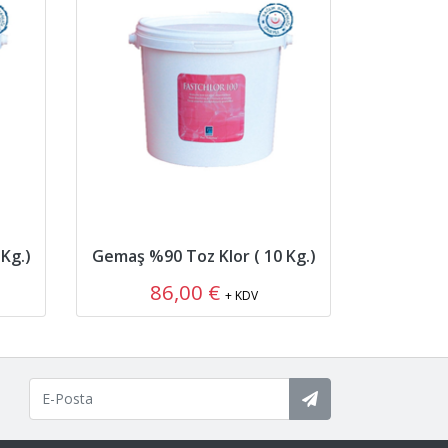
Kg.)
Gemaş %90 Toz Klor ( 10 Kg.)
Gemaş %5
86,00 €
3
+ KDV