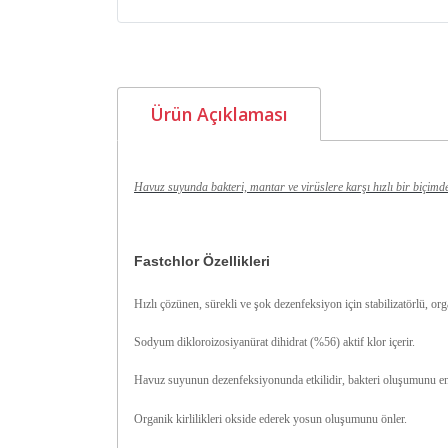
Ürün Açıklaması
Havuz suyunda bakteri, mantar ve virüslere karşı hızlı bir biçimde
Fastchlor Özellikleri
Hızlı çözünen, sürekli ve şok dezenfeksiyon için stabilizatörlü, orga
Sodyum dikloroizosiyanürat dihidrat (%56) aktif klor içerir.
Havuz suyunun dezenfeksiyonunda etkilidir, bakteri oluşumunu en
Organik kirlilikleri okside ederek yosun oluşumunu önler.