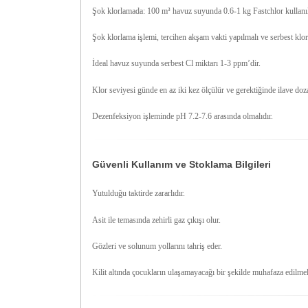
Şok klorlamada: 100 m³ havuz suyunda 0.6-1 kg Fastchlor kullanıl
Şok klorlama işlemi, tercihen akşam vakti yapılmalı ve serbest klo
İdeal havuz suyunda serbest Cl miktarı 1-3 ppm’dir.
Klor seviyesi günde en az iki kez ölçülür ve gerektiğinde ilave doza
Dezenfeksiyon işleminde pH 7.2-7.6 arasında olmalıdır.
Güvenli Kullanım ve Stoklama Bilgileri
Yutulduğu taktirde zararlıdır.
Asit ile temasında zehirli gaz çıkışı olur.
Gözleri ve solunum yollarını tahriş eder.
Kilit altında çocukların ulaşamayacağı bir şekilde muhafaza edilmel