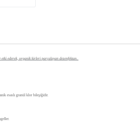
 etki ederek, organik kirleri parçalayan dezenfektan..
nik esaslı granül klor bileşiğidir.
geller.