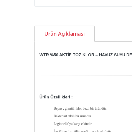
Ürün Açıklaması
WTR %56 AKTİF TOZ KLOR – HAVUZ SUYU D
Ürün Özellikleri :
Beyaz , granül , klor bazlı bir üründür.
Bakterisit etkili bir üründür.
Legionella’ya karşı etkindir
İçeriği ve formülü gereği , çabuk çözünür.