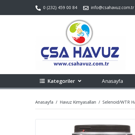
0 (232) 459 00 84
info@csahavuz.com.tr
Kategoriler
Anasayfa
Anasayfa
Havuz Kimyasalları
Selenoid/WTR Ha