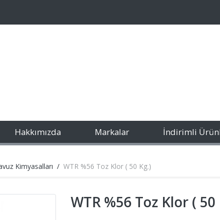
Hakkımızda
Markalar
İndirimli Ürün
vuz Kimyasalları
WTR %56 Toz Klor ( 50 Kg.)
WTR %56 Toz Klor ( 50 