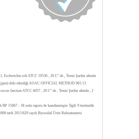
Escherichia coli ATCC 10536 , 20 C° de , Temiz Şartlar altında
 mg/L (ppm) deki etkinliği AOAC OFFICIAL METHOD 965.13
occus faecium ATCC 6057 , 20 C° de , Temiz Şartlar altında , 2
 M nolu raporu ile kanıtlanmıştır. İlgili Yönetmelik
2008 tarih 2011/629 sayılı Biyosidal Ürün Ruhsatnamesi