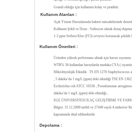
Granül olduğu için kullanımı kolay ve pratiktir.
Kullanım Alanları :
Açık Yüzme Havuzlarında bakteri mücadelesinde dezenfek
Kullanım Şekli ve Dozu : Solüsyon olarak dozaj ekipmanl
1-3 ppm Serbest Klor (FCl) seviyesi korunacak şekilde k
Kullanım Önerileri :
Üründen yüksek performans almak için havuz suyunun pH’
WTR% 56 kullanılan havuzlarda mutlaka CYA ( siyanürik
Mikrobiyolojik Etkinlik : TS EN 1276 Staphylococcus 
, 5 dakika’da 1 mg/L (ppm) deki etkinliği TSE EN 13
Escherichia coli ATCC 10536 , Pseudomonas aeruginosa A
dakika’da 1 mg/L (ppm) deki etkinliği ,
EGE ÜNİVERSİTESİ İLAÇ GELİŞTİRME VE FARMAKOK
Bilgisi: 31.12.2009 tarihli ve 27449 sayılı 4.mükerrer
kapsamında ithal edilmektedir.
Depolama :