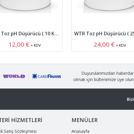
WTR Toz pH Düşürücü ( 10 Kg. )
12,00 €
24,00 €
+ KDV
+ KDV
Duyurularımızdan haberdar
olmak için bültenimize üye olun
Biz
ERİ HİZMETLERİ
MENÜLER
li Satış Sözleşmesi
Anasayfa