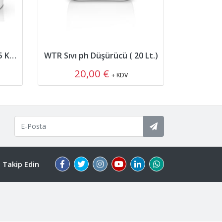
WTR Toz pH Düşürücü ( 25 Kg. )
WTR Sıvı ph Düşürücü ( 20 Lt.)
WTR Yosu
20,00 €
1
+ KDV
i Takip Edin