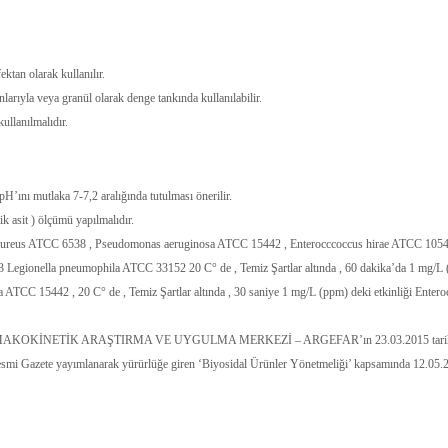
tan olarak kullanılır.
arıyla veya granül olarak denge tankında kullanılabilir.
ullanılmalıdır.
ını mutlaka 7-7,2 aralığında tutulması önerilir.
 asit ) ölçümü yapılmalıdır.
aureus ATCC 6538 , Pseudomonas aeruginosa ATCC 15442 , Enterocccoccus hirae ATCC 10541, 
623 Legionella pneumophila ATCC 33152 20 C° de , Temiz Şartlar altında , 60 dakika’da 1
TCC 15442 , 20 C° de , Temiz Şartlar altında , 30 saniye 1 mg/L (ppm) deki etkinliği Enteroc
İNETİK ARAŞTIRMA VE UYGULMA MERKEZİ – ARGEFAR’ın 23.03.2015 tarih BP 15067 –
 Resmi Gazete yayımlanarak yürürlüğe giren ‘Biyosidal Ürünler Yönetmeliği’ kapsamında 12.05.