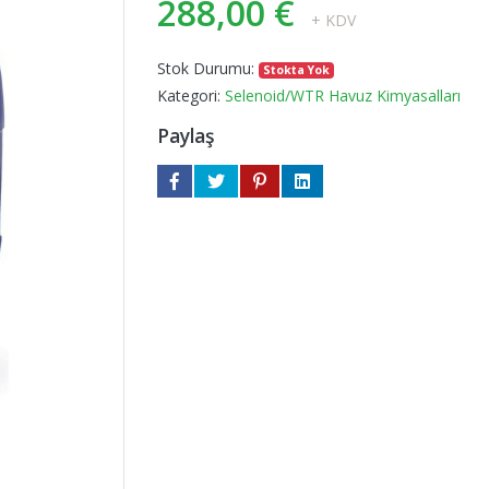
288,00 €
+ KDV
Stok Durumu:
Stokta Yok
Kategori:
Selenoid/WTR Havuz Kimyasalları
Paylaş