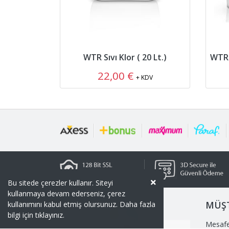
WTR Sıvı Klor ( 20 Lt.)
22,00 €
+ KDV
Bu sitede çerezler kullanır. Siteyi
kullanmaya devam ederseniz, çerez
MÜŞT
kullanımını kabul etmiş olursunuz. Daha fazla
bilgi için
tıklayınız.
Mesafe