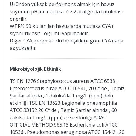
Üründen yüksek performans almak için havuz
suyunun pH’ını mutlaka 7-7,2 aralığında tutulması
önerilir.
WTR% 90 kullanılan havuzlarda mutlaka CYA (
siyanürik asit ) ölçümü yapılmalıdır.
Diğer CYA içeren klorlu birleşiklere göre CYA daha
az yükseltir.
Mikrobiyolojik Etkinlik :
TS EN 1276 Staphylococcus aureus ATCC 6538 ,
Enterocccoccus hirae ATCC 10541, 20 C° de , Temiz
Şartlar altında , 1 dakika’da 1 mg/L (ppm) deki
etkinliği TSE EN 13623 Legionella pneumophila
ATCC 33152 20 C° de , Temiz Şartlar altında , 60
dakika’da 1 mg/L (ppm) deki etkinliği AOAC
OFFICIAL METHOD 965.13 Escherichia coli ATCC
10536 , Pseudomonas aeruginosa ATCC 15442 , 20