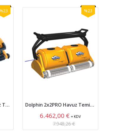
%23
%23
Dolphin Wave300XL Havuz Temizleme Robotu
Dolphin 2x2PRO Havuz Temizleme Robotu
6.462,00 €
+ KDV
7.948,26 €