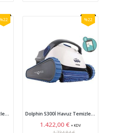
%22
%22
Dolphin S300 Havuz Temizleme Robotu
Dolphin S300İ Havuz Temizleme Robotu
1.422,00 €
+ KDV
1.734,84 €