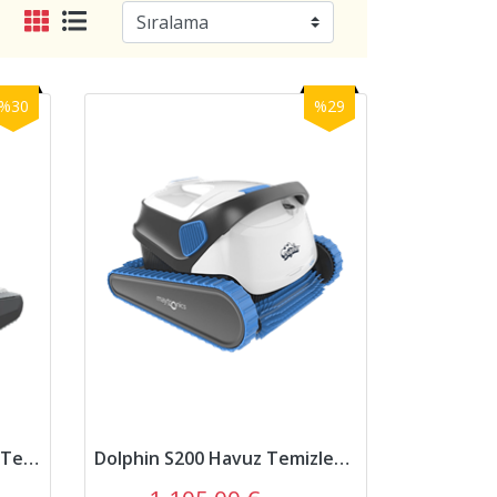
%30
%29
PoolMate HYDRO4 Havuz Temizleme Robotu
Dolphin S200 Havuz Temizleme Robotu