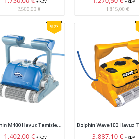
1.750,00 €
1.270,50 €
+ KDV
+ KDV
2.500,00 €
1.815,00 €
%23
Dolphin M400 Havuz Temizleme Robotu
1.402,00 €
3.887,10 €
+ KDV
+ KDV