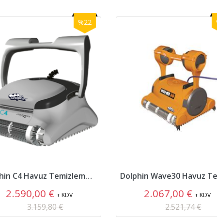
%22
Dolphin C4 Havuz Temizleme Robotu
2.590,00 €
2.067,00 €
+ KDV
+ KDV
3.159,80 €
2.521,74 €