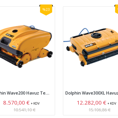
%23
Dolphin Wave200 Havuz Temizleme Robotu
8.570,00 €
12.282,00 €
+ KDV
+ KDV
10.541,10 €
15.106,86 €