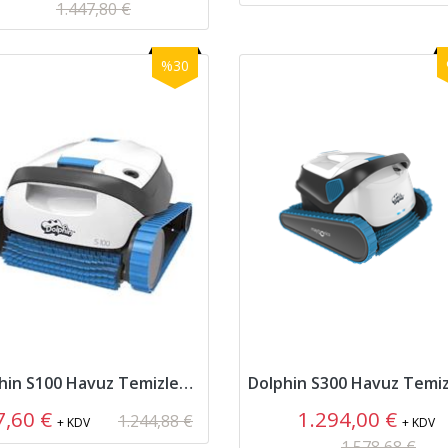
1.447,80 €
%30
Dolphin S100 Havuz Temizleme Robotu
7,60 €
1.294,00 €
1.244,88 €
+ KDV
+ KDV
1.578,68 €