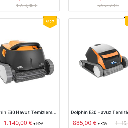
1.724,46 €
5.553,23 €
%27
Dolphin E30 Havuz Temizleme Robotu
1.140,00 €
885,00 €
1.115,
+ KDV
+ KDV