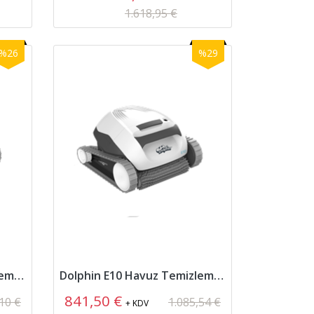
1.618,95 €
%26
%29
Dolphin E20 Havuz Temizleme Robotu
Dolphin E10 Havuz Temizleme Robotu
841,50 €
10 €
1.085,54 €
+ KDV