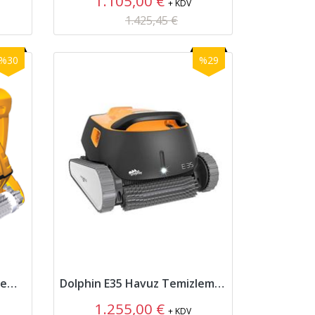
1.105,00 €
+ KDV
1.425,45 €
%30
%29
Dolphin Wave100 Havuz Temizleme Robotu
Dolphin E35 Havuz Temizleme Robotu
1.255,00 €
+ KDV