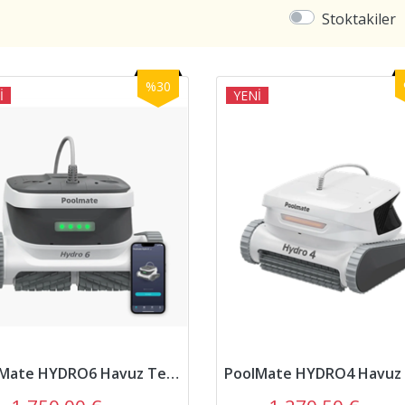
Stoktakiler
%30
İ
YENİ
PoolMate HYDRO6 Havuz Temizleme Robotu