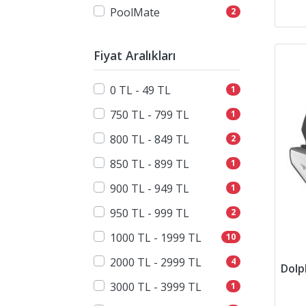
PoolMate
2
Fiyat Aralıkları
0 TL - 49 TL
1
750 TL - 799 TL
1
800 TL - 849 TL
2
850 TL - 899 TL
1
900 TL - 949 TL
1
950 TL - 999 TL
2
1000 TL - 1999 TL
10
2000 TL - 2999 TL
4
3000 TL - 3999 TL
1