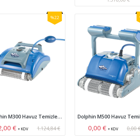
%22
Dolphin M300 Havuz Temizleme Robotu
2,00 €
0,00 €
1.124,84 €
0,00 
+ KDV
+ KDV