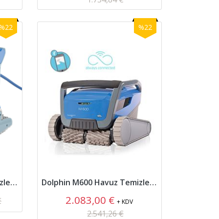
%22
%22
Dolphin M500 Havuz Temizleme Robotu
Dolphin M600 Havuz Temizleme Robotu
2.083,00 €
€
+ KDV
2.541,26 €