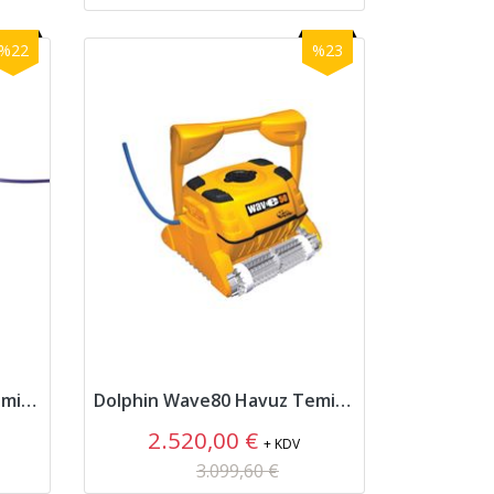
%22
%23
Dolphin Wave30 Havuz Temizleme Robotu
Dolphin Wave80 Havuz Temizleme Robotu
2.520,00 €
+ KDV
3.099,60 €